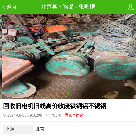
北京其它物品 - 张贴榜
返回
回收旧电机旧线高价收废铁铜铝不锈钢
2024-08-01 09:31:08
701
次
置顶本信息
地区
北京