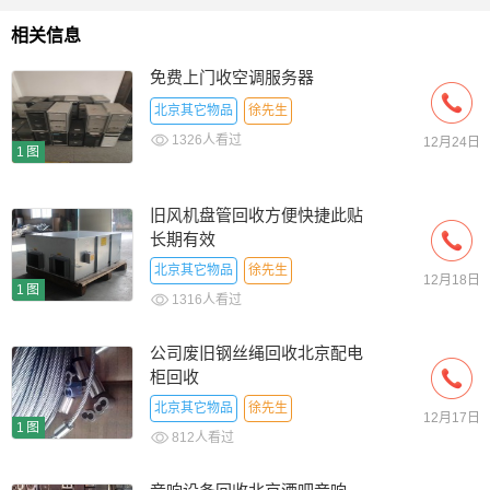
相关信息
免费上门收空调服务器
北京其它物品
徐先生
1326人看过
12月24日
1图
旧风机盘管回收方便快捷此贴
长期有效
北京其它物品
徐先生
12月18日
1图
1316人看过
公司废旧钢丝绳回收北京配电
柜回收
北京其它物品
徐先生
12月17日
1图
812人看过