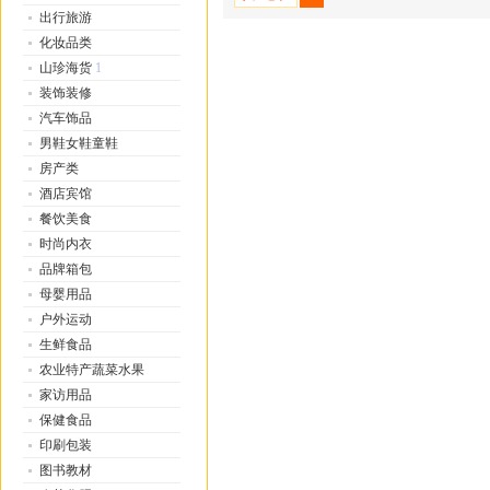
出行旅游
化妆品类
山珍海货
1
装饰装修
汽车饰品
男鞋女鞋童鞋
房产类
酒店宾馆
餐饮美食
时尚内衣
品牌箱包
母婴用品
户外运动
生鲜食品
农业特产蔬菜水果
家访用品
保健食品
印刷包装
图书教材