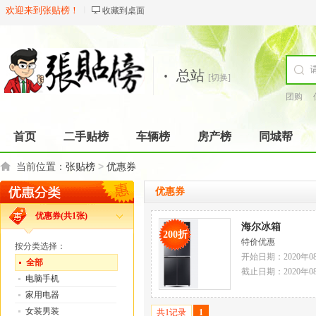
欢迎来到张贴榜！
收藏到桌面
·
总站
[切换]
团购
首页
二手贴榜
车辆榜
房产榜
同城帮
>
当前位置：
张贴榜
优惠券
优惠券
优惠券(共1张)
海尔冰箱
200折
特价优惠
按分类选择：
开始日期：2020年0
全部
截止日期：2020年0
电脑手机
家用电器
女装男装
共1记录
1