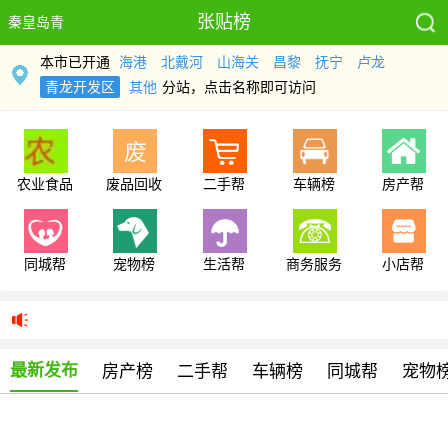
张贴榜
秦皇岛青
本市已开通
海港
北戴河
山海关
昌黎
抚宁
卢龙
龙开发
青龙开发区
其他
分站，点击名称即可访问
农业食品
废品回收
二手帮
车辆榜
房产帮
同城帮
宠物榜
生活帮
商务服务
小店帮
最新发布
房产榜
二手帮
车辆榜
同城帮
宠物