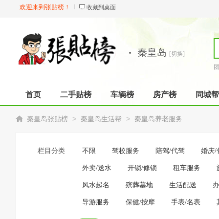
欢迎来到张贴榜！
收藏到桌面
·
秦皇岛
[切换]
首页
二手贴榜
车辆榜
房产榜
同城帮
>
>
秦皇岛张贴榜
秦皇岛生活帮
秦皇岛养老服务
栏目分类
不限
驾校服务
陪驾/代驾
婚庆/
外卖/送水
开锁/修锁
租车服务
风水起名
殡葬墓地
生活配送
导游服务
保健/按摩
手表/名表