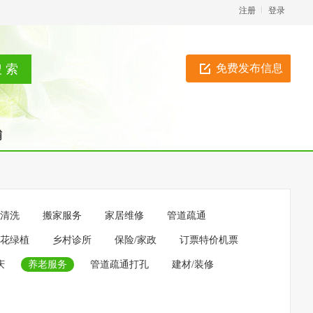
注册
登录
免费发布信息
铺
/清洗
搬家服务
家居维修
管道疏通
花绿植
乡村诊所
保险/家政
订票特价机票
庆
养老服务
管道疏通打孔
建材/装修