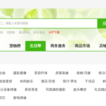
团购
优惠卷
废品回收
农业食品
APP下载
宠物榜
生活帮
商务服务
商品市场
店
化妆
摄影摄像
美容纤体
房屋装修
保姆/月嫂
保洁
旅游度假
休闲娱乐
酒店/宾馆
医疗/养生
干洗店
鲜
办公设备维修
美容美发
写真婚纱摄影
娱乐餐饮
礼仪婚
其它
家电维修