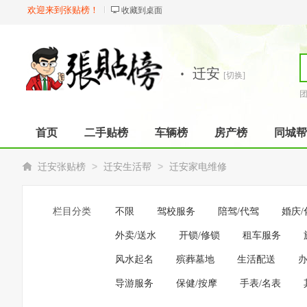
欢迎来到张贴榜！
收藏到桌面
·
迁安
[切换]
首页
二手贴榜
车辆榜
房产榜
同城帮
>
>
迁安张贴榜
迁安生活帮
迁安家电维修
栏目分类
不限
驾校服务
陪驾/代驾
婚庆/
外卖/送水
开锁/修锁
租车服务
风水起名
殡葬墓地
生活配送
导游服务
保健/按摩
手表/名表