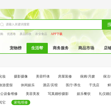
团购
优惠卷
废品回收
农业食品
APP下载
宠物榜
生活帮
商务服务
商品市场
店
化妆
摄影摄像
美容纤体
房屋装修
保姆/月嫂
保洁
旅游度假
休闲娱乐
酒店/宾馆
医疗/养生
干洗店
鲜
办公设备维修
美容美发
写真婚纱摄影
娱乐餐饮
礼仪婚
其它
家电维修