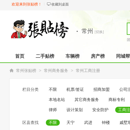
欢迎来到张贴榜！
收藏到桌面
·
常州
[切换]
首页
二手贴榜
车辆榜
房产榜
同城帮
>
>
常州张贴榜
常州商务服务
常州工商注册
栏目分类
不限
机票/签证
招商加盟
公司
本地名站
其它商务服务
商标专利
律师
设计策划
安全防护
工商
区县查找
不限
天宁
武进
钟楼
戚墅