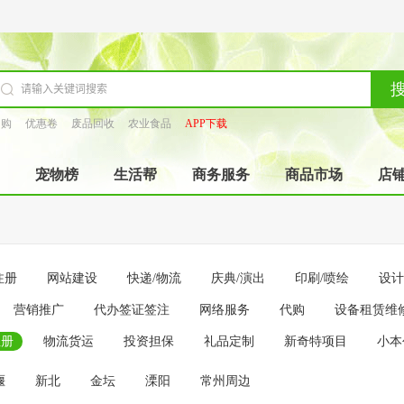
团购
优惠卷
废品回收
农业食品
APP下载
宠物榜
生活帮
商务服务
商品市场
店
注册
网站建设
快递/物流
庆典/演出
印刷/喷绘
设计
营销推广
代办签证签注
网络服务
代购
设备租赁维
注册
物流货运
投资担保
礼品定制
新奇特项目
小本
堰
新北
金坛
溧阳
常州周边