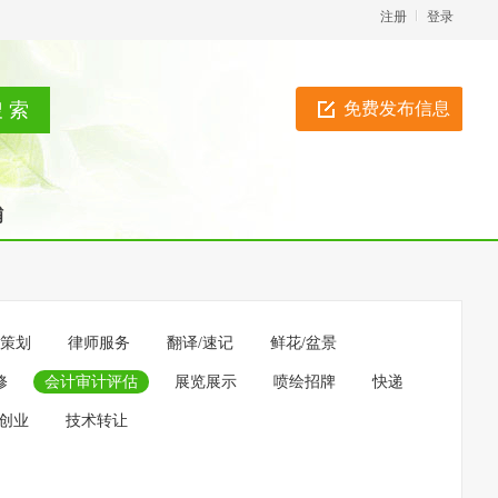
注册
登录
免费发布信息
铺
策划
律师服务
翻译/速记
鲜花/盆景
修
会计审计评估
展览展示
喷绘招牌
快递
创业
技术转让