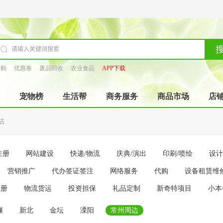
团购
优惠卷
废品回收
农业食品
APP下载
宠物榜
生活帮
商务服务
商品市场
店
估
注册
网站建设
快递/物流
庆典/演出
印刷/喷绘
设计
营销推广
代办签证签注
网络服务
代购
设备租赁维
注册
物流货运
投资担保
礼品定制
新奇特项目
小本
堰
新北
金坛
溧阳
常州周边